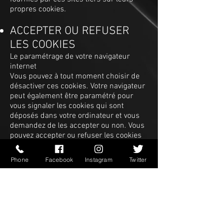
propres cookies.
ACCEPTER OU REFUSER
LES COOKIES
Le paramétrage de votre navigateur
internet
Vous pouvez à tout moment choisir de
désactiver ces cookies. Votre navigateur
peut également être paramétré pour
vous signaler les cookies qui sont
déposés dans votre ordinateur et vous
demandez de les accepter ou non. Vous
pouvez accepter ou refuser les cookies
au cas par cas ou bien les refuser
systématiquement une fois pour toutes.
Phone
Facebook
Instagram
Twitter
Nous vous rappelons que le
paramétrage est susceptible de modifier
vos conditions d'accès aux différents
services nécessitant l'utilisation de
cookies. Si votre navigateur est
configuré de manière à refuser